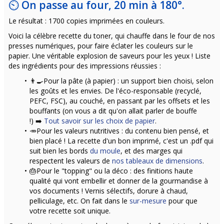
⏲️
On passe au four, 20 min à 180°.
Le résultat : 1700 copies imprimées en couleurs.
Voici la célèbre recette du toner, qui chauffe dans le four de nos
presses numériques, pour faire éclater les couleurs sur le
papier. Une véritable explosion de saveurs pour les yeux ! Liste
des ingrédients pour des impressions réussies :
👨‍🍳Pour la pâte (à papier) : un support bien choisi, selon
les goûts et les envies. De l'éco-responsable (recyclé,
PEFC, FSC), au couché, en passant par les offsets et les
bouffants (on vous a dit qu'on allait parler de bouffe
!) ➡️
Tout savoir sur les choix de papier
.
🥕Pour les valeurs nutritives : du contenu bien pensé, et
bien placé ! La recette d'un bon imprimé, c'est un .pdf qui
suit bien les bords
du moule
, et des marges qui
respectent les valeurs de
nos tableaux de dimensions
.
🎂Pour le "topping" ou la déco : des finitions haute
qualité qui vont embellir et donner de la gourmandise à
vos documents ! Vernis sélectifs, dorure à chaud,
pelliculage, etc. On fait dans le
sur-mesure
pour que
votre recette soit unique.