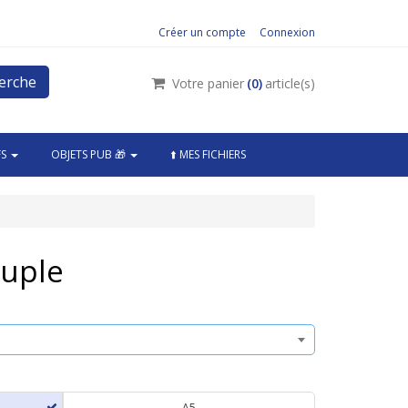
Créer un compte
Connexion
erche
Votre panier
(
0
)
article(s)
FS
OBJETS PUB 🎁
⬆️ MES FICHIERS
ouple
A5