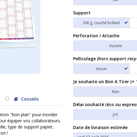
Support
300 g. couché brillant
Perforation / Attache
Aucune
Pelliculage (hors support recy
Aucun
Je souhaite un Bon A Tirer (+ 
Non
Conseils
Délai souhaité (éco ou expres
option "bon plan" pour inonder
J+5
pour équiper vos collaborateurs.
le, type de support papier,
Date de livraison estimée
çon !