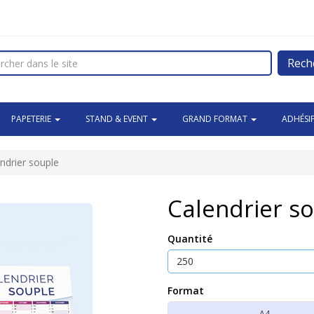
Rech
PAPETERIE
STAND & EVENT
GRAND FORMAT
ADHÉSI
ndrier souple
Calendrier s
Quantité
Format
A4