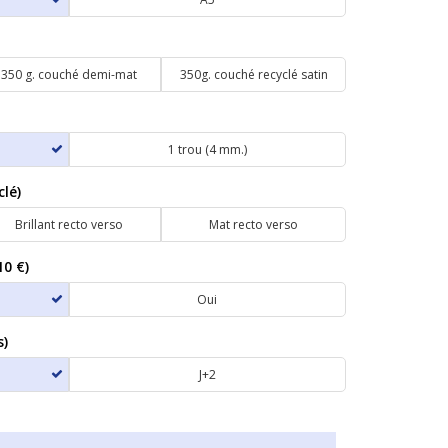
350 g. couché demi-mat
350g. couché recyclé satin
1 trou (4 mm.)
clé)
Brillant recto verso
Mat recto verso
10 €)
Oui
s)
J+2