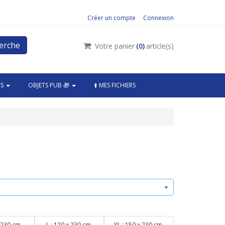
Créer un compte
Connexion
erche
Votre panier
(
0
)
article(s)
FS
OBJETS PUB 🎁
⬆️ MES FICHIERS
 230 cm.
L : 120 x 230 cm.
XL : 150 x 230 cm.