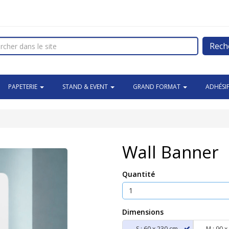
Rech
PAPETERIE
STAND & EVENT
GRAND FORMAT
ADHÉSI
Wall Banner
Quantité
Dimensions
S : 60 x 230 cm.
M : 90 x