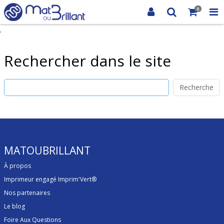
0
.
Rechercher dans le site
Recherche
MATOUBRILLANT
À propos
Imprimeur engagé Imprim'Vert®
Nos partenaires
Le blog
Foire Aux Questions