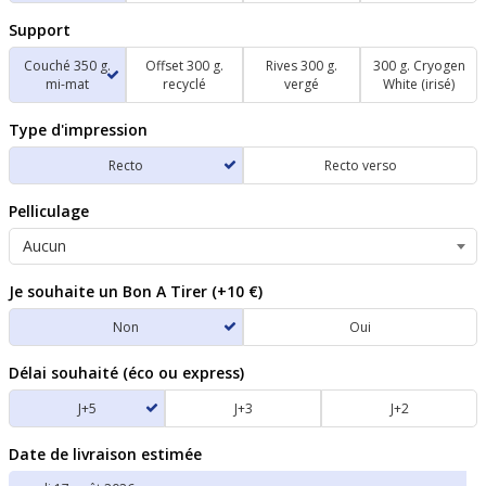
Support
Couché 350 g.
Offset 300 g.
Rives 300 g.
300 g. Cryogen
mi-mat
recyclé
vergé
White (irisé)
Type d'impression
Recto
Recto verso
Pelliculage
Je souhaite un Bon A Tirer (+10 €)
Non
Oui
Délai souhaité (éco ou express)
J+5
J+3
J+2
Date de livraison estimée