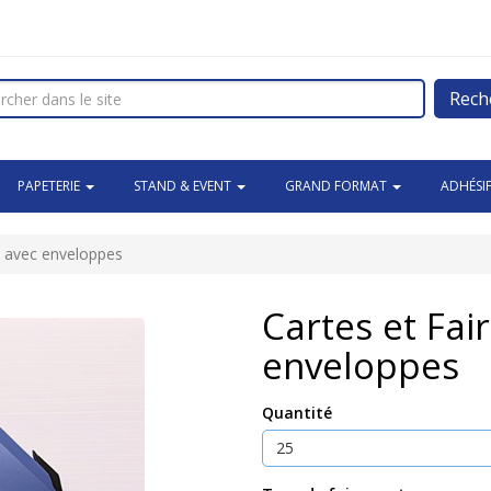
Rech
PAPETERIE
STAND & EVENT
GRAND FORMAT
ADHÉSI
t, avec enveloppes
Cartes et Fai
enveloppes
Quantité