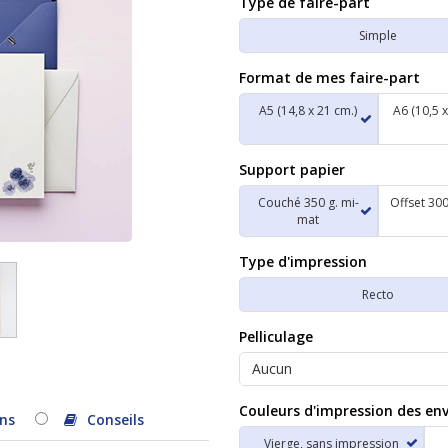
Type de faire-part
Simple
Format de mes faire-part
A5 (14,8 x 21 cm.)
A6 (10,5 x
Support papier
Couché 350 g. mi-
Offset 300
mat
Type d'impression
Recto
Pelliculage
Couleurs d'impression des en
ns
Conseils
Vierge, sans impression