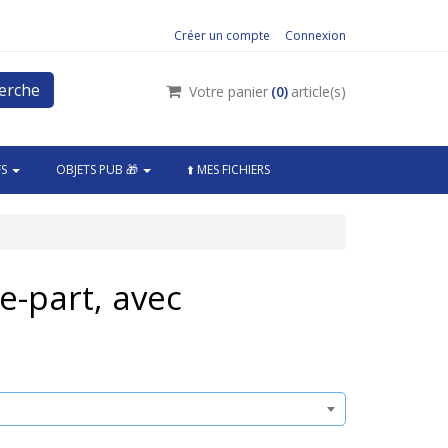
Créer un compte
Connexion
erche
Votre panier
(
0
)
article(s)
FS
OBJETS PUB 🎁
⬆️ MES FICHIERS
re-part, avec