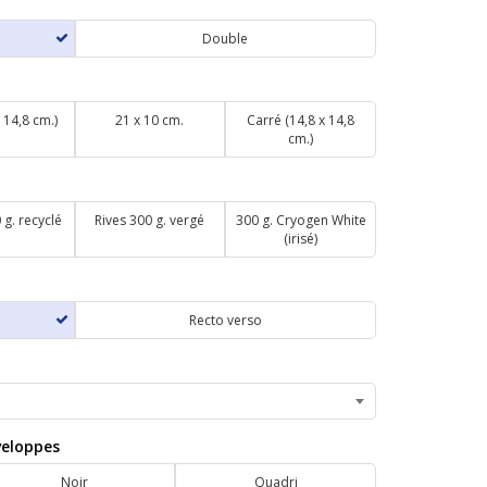
Double
 14,8 cm.)
21 x 10 cm.
Carré (14,8 x 14,8
cm.)
 g. recyclé
Rives 300 g. vergé
300 g. Cryogen White
(irisé)
Recto verso
veloppes
Noir
Quadri