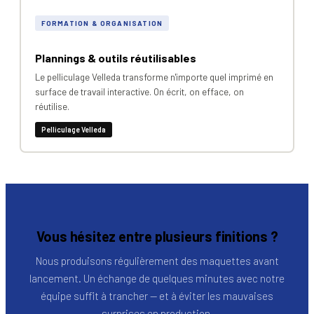
FORMATION & ORGANISATION
Plannings & outils réutilisables
Le pelliculage Velleda transforme n'importe quel imprimé en
surface de travail interactive. On écrit, on efface, on
réutilise.
Pelliculage Velleda
Vous hésitez entre plusieurs finitions ?
Nous produisons régulièrement des maquettes avant
lancement. Un échange de quelques minutes avec notre
équipe suffit à trancher — et à éviter les mauvaises
surprises en production.