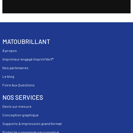
MATOUBRILLANT
À propos
Imprimeur engagé Imprim'Vert®
Nos partenaires
Le blog
Foire Aux Questions
NOS SERVICES
Devis sur mesure
Conception graphique
Supports & impression grand format
Portail de commande personnalisé