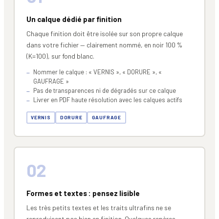
Un calque dédié par finition
Chaque finition doit être isolée sur son propre calque
dans votre fichier — clairement nommé, en noir 100 %
(K=100), sur fond blanc.
Nommer le calque : « VERNIS », « DORURE », «
GAUFRAGE »
Pas de transparences ni de dégradés sur ce calque
Livrer en PDF haute résolution avec les calques actifs
VERNIS
DORURE
GAUFRAGE
02
Formes et textes : pensez lisible
Les très petits textes et les traits ultrafins ne se
reproduisent pas bien en finition. Quelques repères